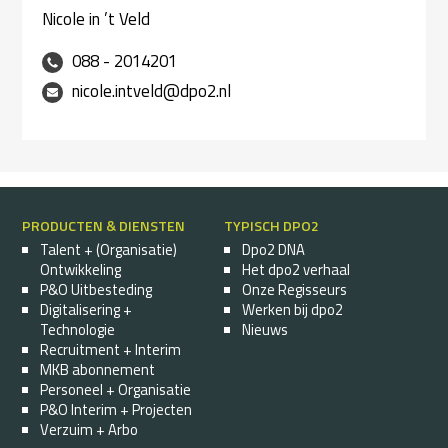
Nicole in ’t Veld
088 - 2014201
nicole.intveld@dpo2.nl
PRODUCTEN & DIENSTEN
TYPISCH DPO2
Talent + (Organisatie)
Dpo2 DNA
Ontwikkeling
Het dpo2 verhaal
P&O Uitbesteding
Onze Regisseurs
Digitalisering +
Werken bij dpo2
Technologie
Nieuws
Recruitment + Interim
MKB abonnement
Personeel + Organisatie
P&O Interim + Projecten
Verzuim + Arbo