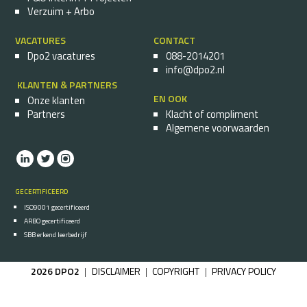
Verzuim + Arbo
VACATURES
CONTACT
Dpo2 vacatures
088-2014201
info@dpo2.nl
KLANTEN & PARTNERS
EN OOK
Onze klanten
Partners
Klacht of compliment
Algemene voorwaarden
GECERTIFICEERD
ISO9001 gecertificeerd
ARBO gecertificeerd
SBB erkend leerbedrijf
2026 DPO2
DISCLAIMER
COPYRIGHT
PRIVACY POLICY