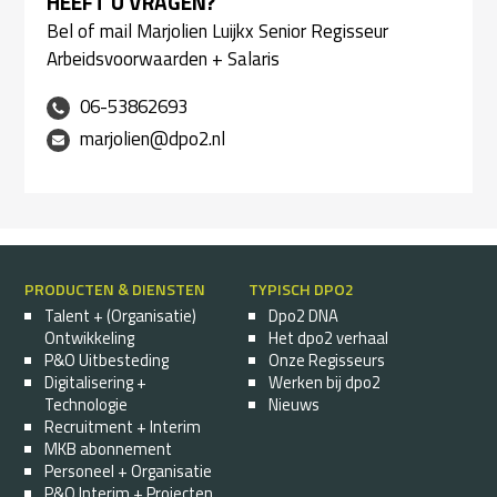
HEEFT U VRAGEN?
Bel of mail Marjolien Luijkx Senior Regisseur
Arbeidsvoorwaarden + Salaris
06-53862693
marjolien@dpo2.nl
PRODUCTEN & DIENSTEN
TYPISCH DPO2
Talent + (Organisatie)
Dpo2 DNA
Ontwikkeling
Het dpo2 verhaal
P&O Uitbesteding
Onze Regisseurs
Digitalisering +
Werken bij dpo2
Technologie
Nieuws
Recruitment + Interim
MKB abonnement
Personeel + Organisatie
P&O Interim + Projecten