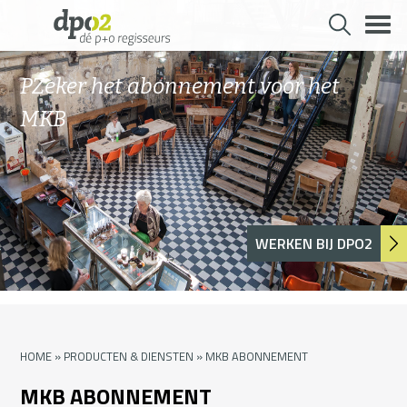
Skip
to
content
PZeker het abonnement voor het
MKB
WERKEN BIJ DPO2
HOME
»
PRODUCTEN & DIENSTEN
»
MKB ABONNEMENT
MKB ABONNEMENT