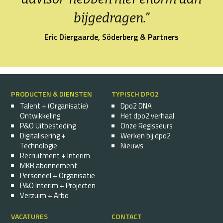
bijgedragen.”
Eric Diergaarde, Söderberg & Partners
PRODUCTEN & DIENSTEN
TYPISCH DPO2
Talent + (Organisatie)
Dpo2 DNA
Ontwikkeling
Het dpo2 verhaal
P&O Uitbesteding
Onze Regisseurs
Digitalisering +
Werken bij dpo2
Technologie
Nieuws
Recruitment + Interim
MKB abonnement
Personeel + Organisatie
P&O Interim + Projecten
Verzuim + Arbo
VACATURES
CONTACT