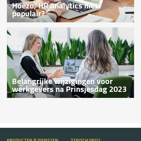
Hoezo, HR analytics niet
populair?
Belangrijke wijzigingen voor
werkgevers na Prinsjesdag 2023
PRODUCTEN & DIENSTEN
TYPISCH DPO2