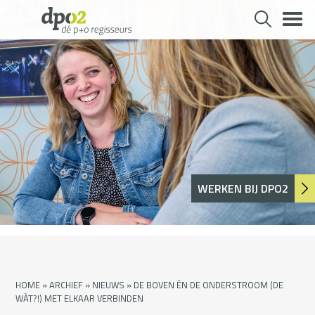
Skip
to
content
WERKEN BIJ DPO2
HOME
»
ARCHIEF
»
NIEUWS
»
DE BOVEN ÉN DE ONDERSTROOM (DE
WÀT?!) MET ELKAAR VERBINDEN