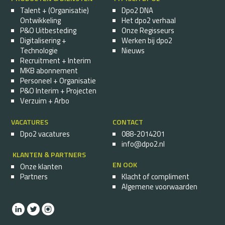
Talent + (Organisatie)
Dpo2 DNA
Ontwikkeling
Het dpo2 verhaal
P&O Uitbesteding
Onze Regisseurs
Digitalisering +
Werken bij dpo2
Technologie
Nieuws
Recruitment + Interim
MKB abonnement
Personeel + Organisatie
P&O Interim + Projecten
Verzuim + Arbo
VACATURES
CONTACT
Dpo2 vacatures
088-2014201
info@dpo2.nl
KLANTEN & PARTNERS
EN OOK
Onze klanten
Partners
Klacht of compliment
Algemene voorwaarden