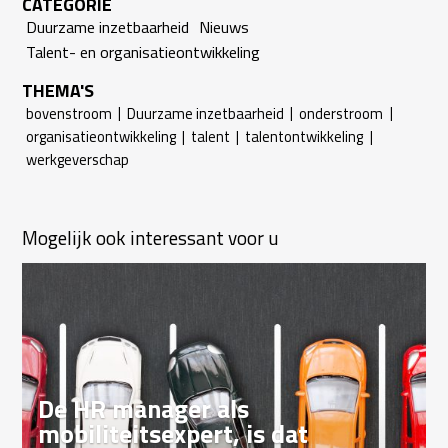
CATEGORIE
Duurzame inzetbaarheid
Nieuws
Talent- en organisatieontwikkeling
THEMA'S
bovenstroom
|
Duurzame inzetbaarheid
|
onderstroom
|
organisatieontwikkeling
|
talent
|
talentontwikkeling
|
werkgeverschap
Mogelijk ook interessant voor u
De HR manager als
mobiliteitsexpert, is dat