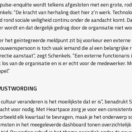
 pulse-enquête wordt telkens afgesloten met een grote, rode
nkels: “De kracht van herhaling doet hier z’n werk. Technolo
id rond sociale veiligheid continu onder de aandacht komt. 
er wordt en dat dergelijk gedrag door de organisatie niet wor
er het geïntegreerde meldpunt zit bij voorkeur een extern
rouwenspersoon is toch vaak iemand die al een belangrijke ro
rectie aanstaat”, zegt Schenkels. “Een externe functionaris 
t los van de organisatie en is er echt voor de medewerker. 
pel.”
WUSTWORDING
 cultuur veranderen is het moeilijkste dat er is”, benadruk
acht voor nodig. Met Heartpace zorg je voor een consistent
oorbeeld elk kwartaal te bevragen, maak je het onderwerp soc
omsten in het meegeleverde dashboard tonen overzichtelijk