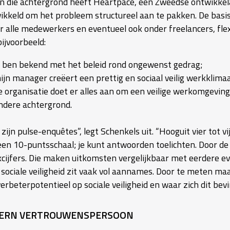
n die achtergrond heeft Heartpace, een Zweedse ontwikke
ikkeld om het probleem structureel aan te pakken. De basi
r alle medewerkers en eventueel ook onder freelancers, fl
bijvoorbeeld:
k ben bekend met het beleid rond ongewenst gedrag;
ijn manager creëert een prettig en sociaal veilig werkklimaa
e organisatie doet er alles aan om een veilige werkomgeving 
ndere achtergrond.
zijn pulse-enquêtes”, legt Schenkels uit. “Hooguit vier tot 
een 10-puntsschaal; je kunt antwoorden toelichten. Door de
xcijfers. Die maken uitkomsten vergelijkbaar met eerdere ev
 sociale veiligheid zit vaak vol aannames. Door te meten maa
erbeterpotentieel op sociale veiligheid en waar zich dit bevi
ERN VERTROUWENSPERSOON