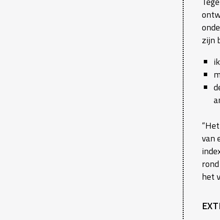
Tege
ontw
onde
zijn 
i
m
d
a
“Het 
van 
inde
rond
het v
EXT