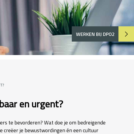
WERKEN BIJ DPO2
NT?
tbaar en urgent?
erkers te bevorderen? Wat doe je om bedreigende
oe creëer je bewustwordingen én een cultuur