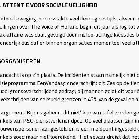
L ATTENTIE VOOR SOCIALE VEILIGHEID
etoo-beweging veroorzaakte veel deining destijds, alweer bi
ullingen over The Voice of Holland begin dit jaar alsnog tot
ax-affaire was daar, gevolgd door metoo-achtige kwesties bij
nderlijk dus dat er binnen organisaties momenteel veel atten
ORGANISEREN
aandacht is op z’n plaats. De incidenten staan namelijk niet
visieprogramma EenVandaag onderschrijft dit. Zes op de ti
ueel grensoverschrijdend gedrag; bij mannen geldt dit voor é
overschrijden van seksuele grenzen in 43% van de gevallen a
argument ‘Bij ons gebeurt dit niet’ kan van tafel worden gev
nkels van P&O-dienstverlener dpo2. Op veel plaatsen zijn in
rouwenspersonen aangesteld en is een meldpunt ingesteld o
nkels goed maar niet toereikend. “Het gevaar dreigt dat h