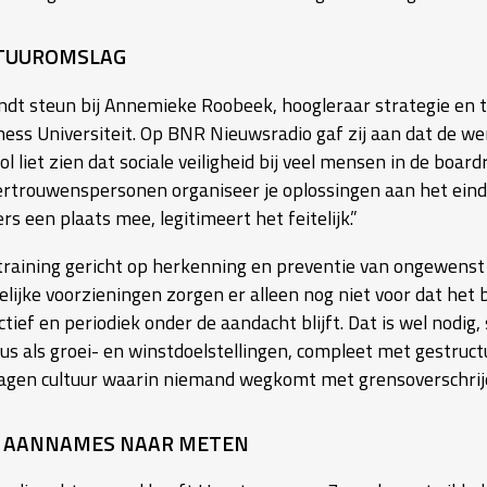
TUUROMSLAG
indt steun bij Annemieke Roobeek, hoogleraar strategie 
ness Universiteit. Op BNR Nieuwsradio gaf zij aan dat de werk
l liet zien dat sociale veiligheid bij veel mensen in de boar
ertrouwenspersonen organiseer je oplossingen aan het eind.
rs een plaats mee, legitimeert het feitelijk.”
training gericht op herkenning en preventie van ongewenst g
elijke voorzieningen zorgen er alleen nog niet voor dat he
tief en periodiek onder de aandacht blijft. Dat is wel nodig,
eus als groei- en winstdoelstellingen, compleet met gestru
agen cultuur waarin niemand wegkomt met grensoverschrij
 AANNAMES NAAR METEN