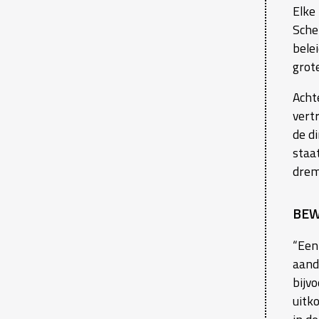
Elke
Sche
bele
grot
Acht
vert
de di
staa
drem
BE
“Een
aand
bijv
uitk