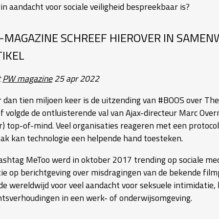
in aandacht voor sociale veiligheid bespreekbaar is?
-MAGAZINE SCHREEF HIEROVER IN SAMEN
TIKEL
t
PW magazine
25 apr 2022
 dan tien miljoen keer is de uitzending van #BOOS over The
f volgde de ontluisterende val van Ajax-directeur Marc Overm
r) top-of-mind. Veel organisaties reageren met een protocol
ak kan technologie een helpende hand toesteken.
ashtag MeToo werd in oktober 2017 trending op sociale med
tie op berichtgeving over misdragingen van de bekende fil
de wereldwijd voor veel aandacht voor seksuele intimidatie,
tsverhoudingen in een werk- of onderwijsomgeving.