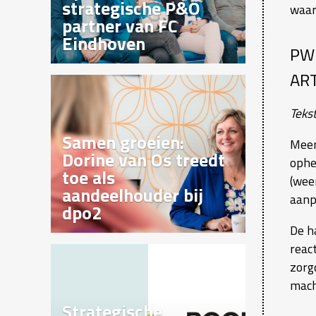
strategische P&O
waar
partner van FC
Eindhoven
PW
AR
Teks
Samen groeien:
Meer
Dorine van Os treedt
ophe
toe als
(wee
aandeelhouder bij
aanp
dpo2
De h
reac
zorg
mach
Strategische