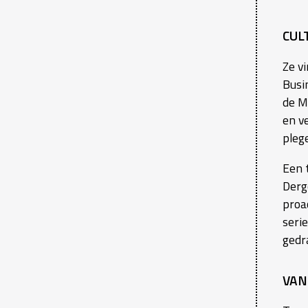
CUL
Ze v
Busi
de Mo
en v
plege
Een 
Derg
proac
seri
gedr
VAN