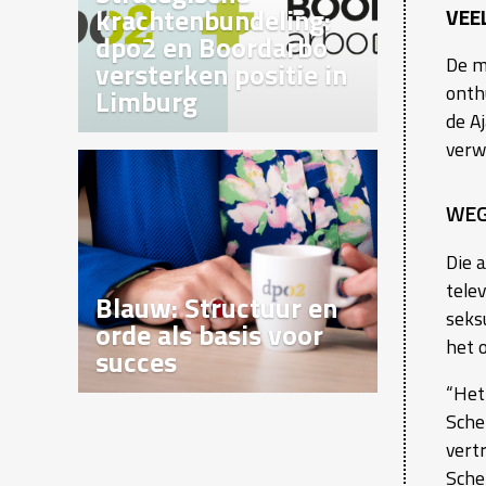
krachtenbundeling:
VEE
dpo2 en Boordarbo
De m
versterken positie in
onth
Limburg
de Aj
verwo
WEG
Die 
tele
Blauw: Structuur en
seks
orde als basis voor
het 
succes
“Het 
Sche
vert
Sche