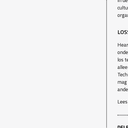
in de
cult
orga
LOS
Hear
onde
los 
alle
Tech
mag 
ande
Lee
DEL