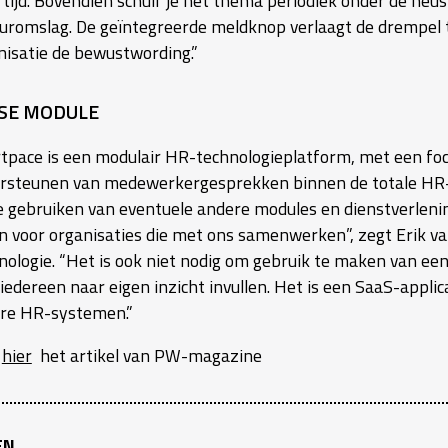
 tijd. Bovendien schuif je het thema periodiek onder de neus;
uuromslag. De geïntegreerde meldknop verlaagt de drempel t
nisatie de bewustwording.”
SE MODULE
tpace is een modulair HR-technologieplatform, met een 
rsteunen van medewerkergesprekken binnen de totale HR-cycl
te gebruiken van eventuele andere modules en dienstverlenin
en voor organisaties die met ons samenwerken”, zegt Erik va
nologie. “Het is ook niet nodig om gebruik te maken van e
iedereen naar eigen inzicht invullen. Het is een SaaS-appli
re HR-systemen.”
s
hier
het artikel van PW-magazine
EN