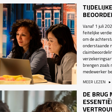
TIJDELIJ
BEOORDEL
Vanaf 1 juli 2
feitelijke verd
om de achterst
onderstaande m
claimbeoordelin
verzekeringsart
brengen zoals n
medewerker b
MEER LEZEN
DE BRUG 
ESSENTIË
VERTROU