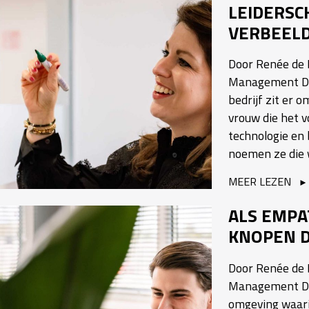
LEIDERSC
VERBEEL
Door Renée de B
Management Dri
bedrijf zit er o
vrouw die het 
technologie en 
noemen ze die 
MEER LEZEN
ALS EMPA
KNOPEN D
Door Renée de B
Management Dri
omgeving waar