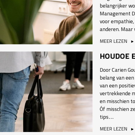
belangrijker wo
Management Driv
voor empathie, 
anderen. Maar
MEER LEZEN
HOUDOE E
Door Carien Gou
belang van een
van een positie
vertrekkende m
en misschien t
Óf misschien zel
tips…
MEER LEZEN