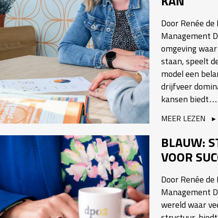
KAN
Door Renée de B
Management Dri
omgeving waar 
staan, speelt 
model een belan
drijfveer domin
kansen biedt…
MEER LEZEN
BLAUW: S
VOOR SUC
Door Renée de B
Management Dri
wereld waar vee
structuur, bied