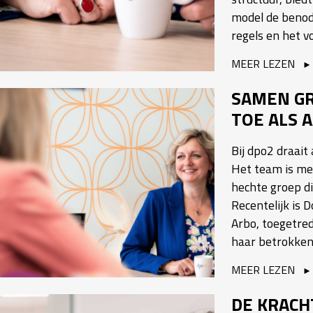
model de benodi
regels en het 
MEER LEZEN
SAMEN GR
TOE ALS 
Bij dpo2 draait
Het team is mee
hechte groep d
Recentelijk is 
Arbo, toegetred
haar betrokken
MEER LEZEN
DE KRACHT