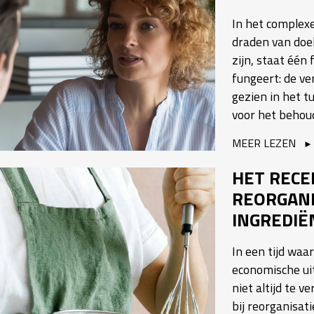
In het complex
draden van doel
zijn, staat één
fungeert: de ve
gezien in het t
voor het behoud
MEER LEZEN
HET RECE
REORGANI
INGREDIË
In een tijd wa
economische ui
niet altijd te v
bij reorganisat