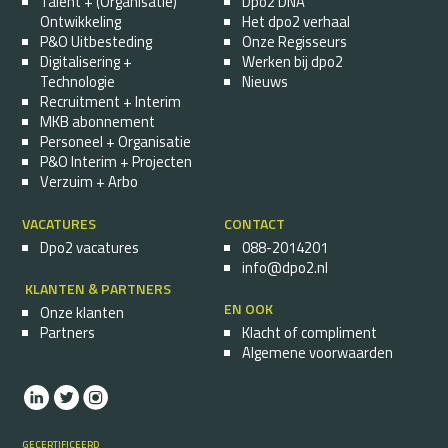
Talent + (Organisatie)
Dpo2 DNA
Ontwikkeling
Het dpo2 verhaal
P&O Uitbesteding
Onze Regisseurs
Digitalisering +
Werken bij dpo2
Technologie
Nieuws
Recruitment + Interim
MKB abonnement
Personeel + Organisatie
P&O Interim + Projecten
Verzuim + Arbo
VACATURES
CONTACT
Dpo2 vacatures
088-2014201
info@dpo2.nl
KLANTEN & PARTNERS
EN OOK
Onze klanten
Partners
Klacht of compliment
Algemene voorwaarden
GECERTIFICEERD