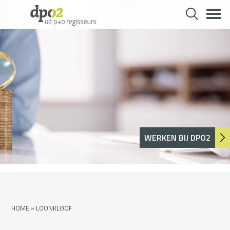
Skip
to
content
WERKEN BIJ DPO2
HOME
»
LOONKLOOF