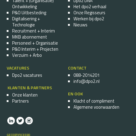
Talent + (Organisatie)
Dpo2 DNA
Ontwikkeling
Het dpo2 verhaal
P&O Uitbesteding
Onze Regisseurs
Digitalisering +
Werken bij dpo2
Technologie
Nieuws
Recruitment + Interim
MKB abonnement
Personeel + Organisatie
P&O Interim + Projecten
Verzuim + Arbo
VACATURES
CONTACT
Dpo2 vacatures
088-2014201
info@dpo2.nl
KLANTEN & PARTNERS
EN OOK
Onze klanten
Partners
Klacht of compliment
Algemene voorwaarden
GECERTIFICEERD