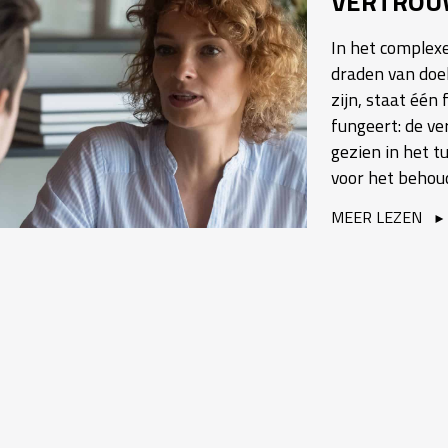
VERTROU
In het complex
draden van doel
zijn, staat één
fungeert: de ve
gezien in het t
voor het behoud
MEER LEZEN