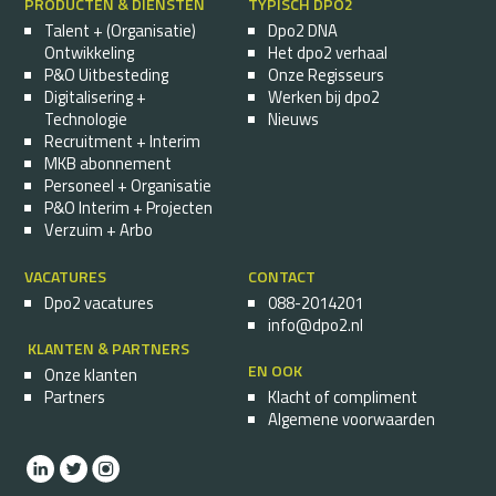
PRODUCTEN & DIENSTEN
TYPISCH DPO2
Talent + (Organisatie)
Dpo2 DNA
Ontwikkeling
Het dpo2 verhaal
P&O Uitbesteding
Onze Regisseurs
Digitalisering +
Werken bij dpo2
Technologie
Nieuws
Recruitment + Interim
MKB abonnement
Personeel + Organisatie
P&O Interim + Projecten
Verzuim + Arbo
VACATURES
CONTACT
Dpo2 vacatures
088-2014201
info@dpo2.nl
KLANTEN & PARTNERS
EN OOK
Onze klanten
Partners
Klacht of compliment
Algemene voorwaarden